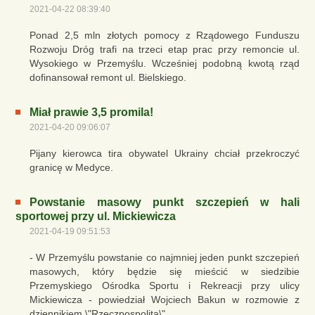
2021-04-22 08:39:40
Ponad 2,5 mln złotych pomocy z Rządowego Funduszu
Rozwoju Dróg trafi na trzeci etap prac przy remoncie ul.
Wysokiego w Przemyślu. Wcześniej podobną kwotą rząd
dofinansował remont ul. Bielskiego.
Miał prawie 3,5 promila!
2021-04-20 09:06:07
Pijany kierowca tira obywatel Ukrainy chciał przekroczyć
granicę w Medyce.
Powstanie masowy punkt szczepień w hali
sportowej przy ul. Mickiewicza
2021-04-19 09:51:53
- W Przemyślu powstanie co najmniej jeden punkt szczepień
masowych, który będzie się mieścić w siedzibie
Przemyskiego Ośrodka Sportu i Rekreacji przy ulicy
Mickiewicza - powiedział Wojciech Bakun w rozmowie z
dziennikiem \"Rzeczpospolita\".