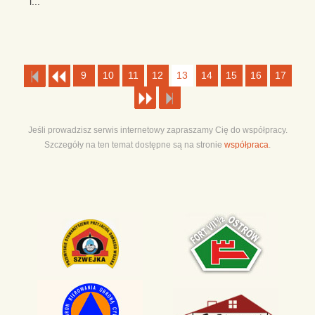
i...
9
10
11
12
13
14
15
16
17
Jeśli prowadzisz serwis internetowy zapraszamy Cię do współpracy.
Szczegóły na ten temat dostępne są na stronie
współpraca
.