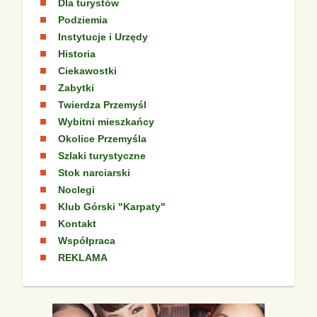
Dla turystów
Podziemia
Instytucje i Urzędy
Historia
Ciekawostki
Zabytki
Twierdza Przemyśl
Wybitni mieszkańcy
Okolice Przemyśla
Szlaki turystyczne
Stok narciarski
Noclegi
Klub Górski "Karpaty"
Kontakt
Współpraca
REKLAMA